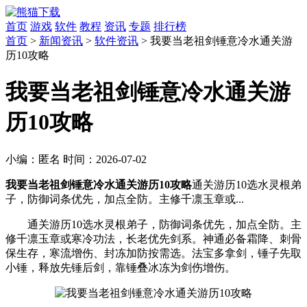
首页
游戏
软件
教程
资讯
专题
排行榜
首页
>
新闻资讯
>
软件资讯
> 我要当老祖剑锤意冷水通关游
历10攻略
我要当老祖剑锤意冷水通关游
历10攻略
小编：
匿名
时间：
2026-07-02
我要当老祖剑锤意冷水通关游历10攻略
通关游历10选水灵根弟
子，防御词条优先，加点全防。主修千凛玉章或...
通关游历10选水灵根弟子，防御词条优先，加点全防。主
修千凛玉章或寒冷功法，长老优先剑系。神通必备霜降、刺骨
保生存，寒流增伤、封冻加防按需选。法宝多拿剑，锤子先取
小锤，释放先锤后剑，靠锤叠冰冻为剑伤增伤。