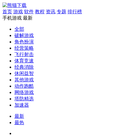
首页
游戏
软件
教程
资讯
专题
排行榜
手机游戏
最新
全部
破解游戏
角色扮演
经营策略
飞行射击
体育竞速
经典消除
休闲益智
其他游戏
动作跑酷
网络游戏
塔防精选
加速器
最新
最热