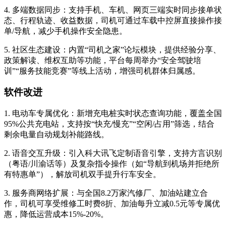
4. 多端数据同步：支持手机、车机、网页三端实时同步接单状
态、行程轨迹、收益数据，司机可通过车载中控屏直接操作接
单/导航，减少手机操作安全隐患。
5. 社区生态建设：内置“司机之家”论坛模块，提供经验分享、
政策解读、维权互助等功能，平台每周举办“安全驾驶培
训”“服务技能竞赛”等线上活动，增强司机群体归属感。
软件改进
1. 电动车专属优化：新增充电桩实时状态查询功能，覆盖全国
95%公共充电站，支持按“快充/慢充”“空闲/占用”筛选，结合
剩余电量自动规划补能路线。
2. 语音交互升级：引入科大讯飞定制语音引擎，支持方言识别
（粤语/川渝话等）及复杂指令操作（如“导航到机场并拒绝所
有特惠单”），解放司机双手提升行车安全。
3. 服务商网络扩展：与全国8.2万家汽修厂、加油站建立合
作，司机可享受维修工时费8折、加油每升立减0.5元等专属优
惠，降低运营成本15%-20%。