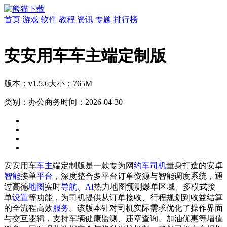
首页
游戏
软件
教程
资讯
专题
排行榜
安安用车车主端定制版
版本：v1.5.6
大小：765M
类别：办公商务
时间：2026-04-30
安安用车
车主
端定制版是一款专为网
约车
司机
量身打造的安卓
智能
接单
平台
，深度整合多平台订单资源与智能调度系统，通
过高德
地图
实时
导航
、
AI
热力地图预测爆单区域、多模式接
单
设置
等功能，为司机提供从订单接收、行程规划到收益结算
的全流程高效
服务
。该版本针对司机实际需求优化了操作界面
与交互逻辑，支持车辆健康监测、违章查询、加油优惠等增值