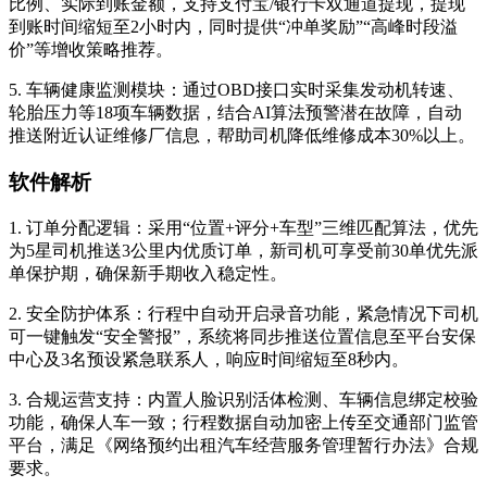
比例、实际到账金额，支持支付宝/银行卡双通道提现，提现
到账时间缩短至2小时内，同时提供“冲单奖励”“高峰时段溢
价”等增收策略推荐。
5. 车辆健康监测模块：通过OBD接口实时采集发动机转速、
轮胎压力等18项车辆数据，结合AI算法预警潜在故障，自动
推送附近认证维修厂信息，帮助司机降低维修成本30%以上。
软件解析
1. 订单分配逻辑：采用“位置+评分+车型”三维匹配算法，优先
为5星司机推送3公里内优质订单，新司机可享受前30单优先派
单保护期，确保新手期收入稳定性。
2. 安全防护体系：行程中自动开启录音功能，紧急情况下司机
可一键触发“安全警报”，系统将同步推送位置信息至平台安保
中心及3名预设紧急联系人，响应时间缩短至8秒内。
3. 合规运营支持：内置人脸识别活体检测、车辆信息绑定校验
功能，确保人车一致；行程数据自动加密上传至交通部门监管
平台，满足《网络预约出租汽车经营服务管理暂行办法》合规
要求。