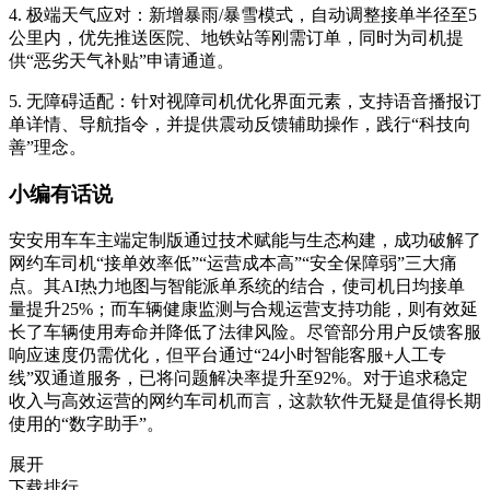
4. 极端天气应对：新增暴雨/暴雪模式，自动调整接单半径至5
公里内，优先推送医院、地铁站等刚需订单，同时为司机提
供“恶劣天气补贴”申请通道。
5. 无障碍适配：针对视障司机优化界面元素，支持语音播报订
单详情、导航指令，并提供震动反馈辅助操作，践行“科技向
善”理念。
小编有话说
安安用车车主端定制版通过技术赋能与生态构建，成功破解了
网约车司机“接单效率低”“运营成本高”“安全保障弱”三大痛
点。其AI热力地图与智能派单系统的结合，使司机日均接单
量提升25%；而车辆健康监测与合规运营支持功能，则有效延
长了车辆使用寿命并降低了法律风险。尽管部分用户反馈客服
响应速度仍需优化，但平台通过“24小时智能客服+人工专
线”双通道服务，已将问题解决率提升至92%。对于追求稳定
收入与高效运营的网约车司机而言，这款软件无疑是值得长期
使用的“数字助手”。
展开
下载排行