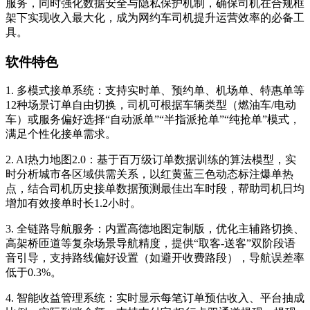
服务，同时强化数据安全与隐私保护机制，确保司机在合规框
架下实现收入最大化，成为网约车司机提升运营效率的必备工
具。
软件特色
1. 多模式接单系统：支持实时单、预约单、机场单、特惠单等
12种场景订单自由切换，司机可根据车辆类型（燃油车/电动
车）或服务偏好选择“自动派单”“半指派抢单”“纯抢单”模式，
满足个性化接单需求。
2. AI热力地图2.0：基于百万级订单数据训练的算法模型，实
时分析城市各区域供需关系，以红黄蓝三色动态标注爆单热
点，结合司机历史接单数据预测最佳出车时段，帮助司机日均
增加有效接单时长1.2小时。
3. 全链路导航服务：内置高德地图定制版，优化主辅路切换、
高架桥匝道等复杂场景导航精度，提供“取客-送客”双阶段语
音引导，支持路线偏好设置（如避开收费路段），导航误差率
低于0.3%。
4. 智能收益管理系统：实时显示每笔订单预估收入、平台抽成