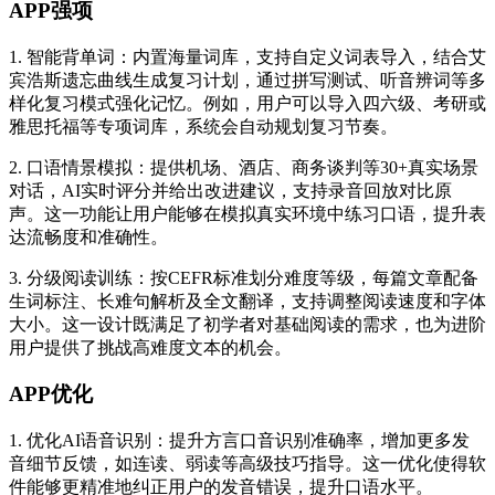
APP强项
1. 智能背单词：内置海量词库，支持自定义词表导入，结合艾
宾浩斯遗忘曲线生成复习计划，通过拼写测试、听音辨词等多
样化复习模式强化记忆。例如，用户可以导入四六级、考研或
雅思托福等专项词库，系统会自动规划复习节奏。
2. 口语情景模拟：提供机场、酒店、商务谈判等30+真实场景
对话，AI实时评分并给出改进建议，支持录音回放对比原
声。这一功能让用户能够在模拟真实环境中练习口语，提升表
达流畅度和准确性。
3. 分级阅读训练：按CEFR标准划分难度等级，每篇文章配备
生词标注、长难句解析及全文翻译，支持调整阅读速度和字体
大小。这一设计既满足了初学者对基础阅读的需求，也为进阶
用户提供了挑战高难度文本的机会。
APP优化
1. 优化AI语音识别：提升方言口音识别准确率，增加更多发
音细节反馈，如连读、弱读等高级技巧指导。这一优化使得软
件能够更精准地纠正用户的发音错误，提升口语水平。