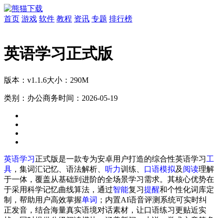
首页
游戏
软件
教程
资讯
专题
排行榜
英语学习正式版
版本：v1.1.6
大小：290M
类别：办公商务
时间：2026-05-19
英语
学习
正式版是一款专为安卓用户打造的综合性英语学习
工
具
，集词汇记忆、语法解析、
听力
训练、
口语
模拟
及
阅读
理解
于一体，覆盖从基础到进阶的全场景学习需求。其核心优势在
于采用科学记忆曲线算法，通过
智能
复习
提醒
和个性化词库定
制，帮助用户高效掌握
单词
；内置AI语音评测系统可实时纠
正发音，结合海量真实语境对话素材，让口语练习更贴近实