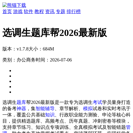
首页
游戏
软件
教程
资讯
专题
排行榜
选调生题库帮2026最新版
版本：v1.7.8
大小：684M
类别：办公商务
时间：2026-07-06
选调生
题库
帮2026最新版是一款专为选调生
考试
学员量身打造
的备考
神器
，集
智能
辅导
、章节解析、
模拟
试卷和实时考讯于
一体，覆盖公共基础
知识
、行政职业能力测验、申论等核心科
目，提供精选题库、高频考点、历年真题、冲刺密卷等模块，
支持章节练习、知识点专项训练、全真模拟考试及智能错题
管