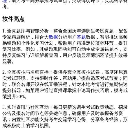
理
，助力考生高效掌握考试重点，突破薄弱环节，实现科学备
考。
软件亮点
1. 全真题库与智能分析：整合全国历年选调生考试真题，配备
专家精辟解析，结合大
数据
分析用户
答题
数据，智能推送高频
易错题和个性化复习计划，帮助用户精准定位薄弱环节，提升
复习效率。例如，其错题巩固功能可自动生成专属错题本，支
持反复练习与详细解析查阅，用户反馈显示薄弱环节提升效果
显著。
2. 全真模拟与名师直播：提供多套全真模拟试卷，高度还原真
实考试环境，支持限时作答，帮助用户提前适应考试节奏；同
时，联合名师开设在线直播课程，针对本地考情进行短期快速
提分指导，如某用户通过直播课掌握申论写作技巧后，模考成
绩提升20%。
3. 实时资讯与社区互动：每日更新选调生考试政策动态、招录
公告及报名时间节点等关键信息，确保用户及时掌握备考资
讯；内置社区功能支持考生交流学习心得、分享备考经验，形
成积极向上的学习氛围。