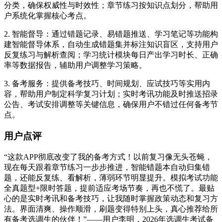
分类，确保权威性与时效性；章节练习按知识点划分，帮助用
户系统化掌握核心考点。
2. 智能督导：通过错题记录、易错题推送、学习笔记等功能构
建智能督导体系，自动生成错题集并标注知识盲区，支持用户
反复练习与解析查阅；学习统计模块每日产出学习时长、正确
率等数据报告，辅助用户调整学习策略。
3. 备考服务：提供备考技巧、时间规划、应试技巧等实用内
容，帮助用户制定科学复习计划；实时考讯功能及时推送招录
公告、考试安排调整等关键信息，确保用户不错过任何备考节
点。
用户点评
“这款APP彻底改变了我的备考方式！以前复习像无头苍蝇，
现在每天跟着章节练习一步步推进，智能错题本自动归集错
题，还能反复练、看解析，薄弱环节明显提升。模拟考试功能
全真题型+限时答题，提前适应考场节奏，再也不慌了。最贴
心的是实时考讯和备考技巧，让我随时掌握政策动态和复习方
法。界面清爽、操作顺滑，刷题变得特别上头，真心推荐给所
有备考选调生的伙伴！”——用户李明，2026年选调生考试备