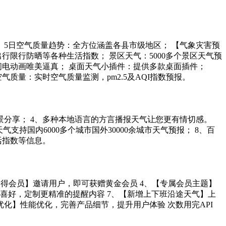
； 5日空气质量趋势：全方位涵盖各县市级地区； 【气象灾害预
行限行防晒等各种生活指数； 景区天气：5000多个景区天气预
闪电动画唯美逼真； 桌面天气小插件：提供多款桌面插件；
质量：实时空气质量监测，pm2.5及AQI指数预报。
景分享； 4、多种本地语言的方言播报天气让您更有情切感。
持国内6000多个城市国外30000余城市天气预报； 8、百
活指数等信息。
邀用户得会员】邀请用户，即可获赠黄金会员 4、【专属会员主题】
喜好，定制更精准的提醒内容 7、【新增上下班沿途天气】上
优化】性能优化，完善产品细节，提升用户体验 次数用完API