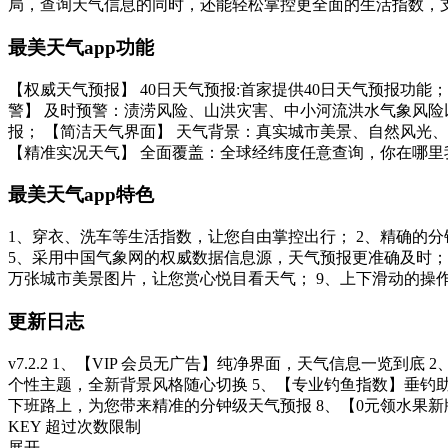
局，查询天气信息的同时，还能轻松掌控更全面的生活指数，
最美天气app功能
【权威天气预报】 40日天气预报:首家提供40日天气预报功
警】 及时预警：渍涝风险、山洪灾害、中小河流洪水气象风险以
报； 【简洁天气界面】 天气背景：真实城市美景、自然风光
【精准实况天气】 全面覆盖：全球经纬度任意查询，你在哪里我
最美天气app特色
1、穿衣、洗车等生活指数，让您自由掌控出行； 2、精确的
5、采用中国气象网的权威数据信息源，天气预报更准确及时； 6
万张城市美景图片，让您赏心悦目看天气； 9、上下滑动的操
更新日志
v7.2.2 1、【VIP 会员无广告】纯净界面，天气信息一览
个性主题，全新背景风格随心切换 5、【专业钓鱼指数】垂钓
下班路上，为您带来精准的分钟级天气预报 8、【0元领水果新
KEY 超过次数限制
展开