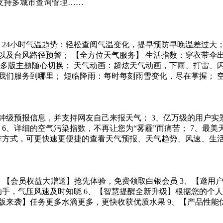
支持多城市查询管理……
能； 24小时气温趋势：轻松查阅气温变化，提早预防早晚温差过大
及台风路径预警； 【全方位天气服务】 生活指数：穿衣带伞出
、多版主题随心切换； 天气动画：超炫天气动画，下雨、打雷、
们服务到哪里； 短临降雨：每时每刻雨雪变化，尽在掌握； 空气
分钟级预报信息，并支持网友自己来报天气； 3、亿万级的用户实
、详细的空气污染指数，不再让您为“雾霾”而痛苦； 7、最美天气支
作方式，可更快速更便捷的查看天气预报、天气趋势、风速、生
到底 2、【会员权益大赠送】抢先体验，免费领取白银会员 3、【
助手，气压风速及时知晓 6、【智慧提醒全新升级】根据您的个人
版来袭】任务更多水滴更多，更快收获优质水果 9、【产品性能