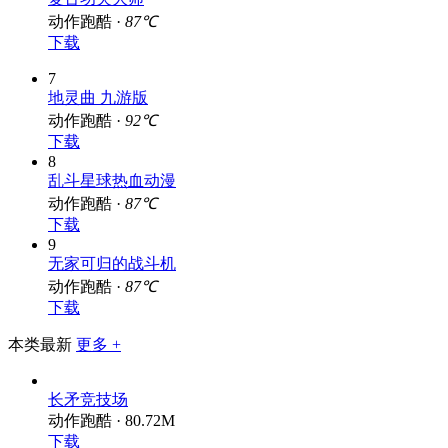
动作跑酷 ·
87℃
下载
7
地灵曲 九游版
动作跑酷 ·
92℃
下载
8
乱斗星球热血动漫
动作跑酷 ·
87℃
下载
9
无家可归的战斗机
动作跑酷 ·
87℃
下载
本类最新
更多 +
长矛竞技场
动作跑酷 · 80.72M
下载