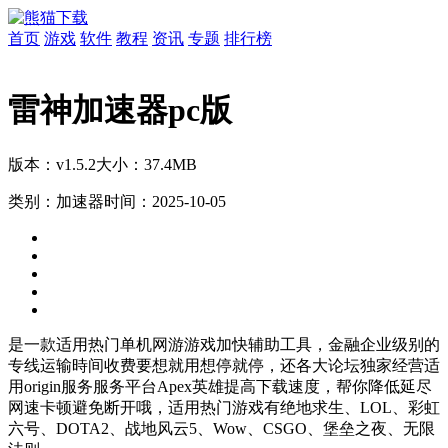
首页
游戏
软件
教程
资讯
专题
排行榜
雷神加速器pc版
版本：v1.5.2
大小：37.4MB
类别：加速器
时间：2025-10-05
是一款适用热门单机网游游戏加快辅助工具，金融企业级别的
专线运输時间收费要想就用想停就停，还各大论坛独家经营适
用origin服务服务平台Apex英雄提高下载速度，帮你降低延尽
网速卡顿避免断开哦，适用热门游戏有绝地求生、LOL、彩虹
六号、DOTA2、战地风云5、Wow、CSGO、堡垒之夜、无限