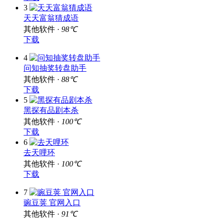
3
天天富翁猜成语
其他软件 ·
98℃
下载
4
问知抽奖转盘助手
其他软件 ·
88℃
下载
5
黑探有品剧本杀
其他软件 ·
100℃
下载
6
去天哩环
其他软件 ·
100℃
下载
7
豌豆荚 官网入口
其他软件 ·
91℃