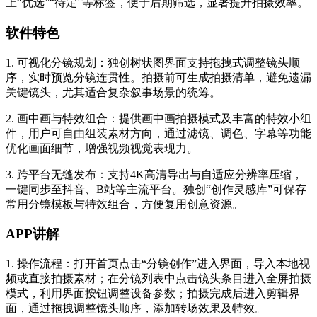
上“优选”“待定”等标签，便于后期筛选，显著提升拍摄效率。
软件特色
1. 可视化分镜规划：独创树状图界面支持拖拽式调整镜头顺
序，实时预览分镜连贯性。拍摄前可生成拍摄清单，避免遗漏
关键镜头，尤其适合复杂叙事场景的统筹。
2. 画中画与特效组合：提供画中画拍摄模式及丰富的特效小组
件，用户可自由组装素材方向，通过滤镜、调色、字幕等功能
优化画面细节，增强视频视觉表现力。
3. 跨平台无缝发布：支持4K高清导出与自适应分辨率压缩，
一键同步至抖音、B站等主流平台。独创“创作灵感库”可保存
常用分镜模板与特效组合，方便复用创意资源。
APP讲解
1. 操作流程：打开首页点击“分镜创作”进入界面，导入本地视
频或直接拍摄素材；在分镜列表中点击镜头条目进入全屏拍摄
模式，利用界面按钮调整设备参数；拍摄完成后进入剪辑界
面，通过拖拽调整镜头顺序，添加转场效果及特效。