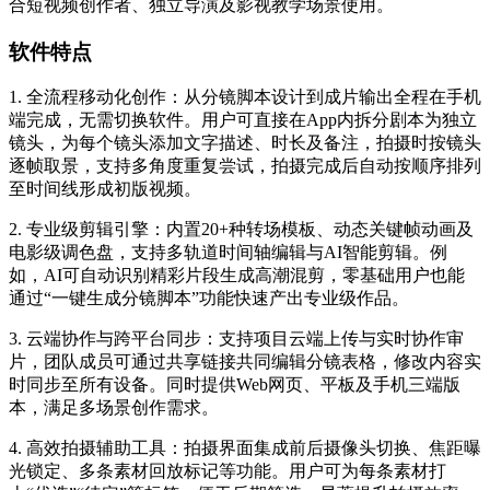
合短视频创作者、独立导演及影视教学场景使用。
软件特点
1. 全流程移动化创作：从分镜脚本设计到成片输出全程在手机
端完成，无需切换软件。用户可直接在App内拆分剧本为独立
镜头，为每个镜头添加文字描述、时长及备注，拍摄时按镜头
逐帧取景，支持多角度重复尝试，拍摄完成后自动按顺序排列
至时间线形成初版视频。
2. 专业级剪辑引擎：内置20+种转场模板、动态关键帧动画及
电影级调色盘，支持多轨道时间轴编辑与AI智能剪辑。例
如，AI可自动识别精彩片段生成高潮混剪，零基础用户也能
通过“一键生成分镜脚本”功能快速产出专业级作品。
3. 云端协作与跨平台同步：支持项目云端上传与实时协作审
片，团队成员可通过共享链接共同编辑分镜表格，修改内容实
时同步至所有设备。同时提供Web网页、平板及手机三端版
本，满足多场景创作需求。
4. 高效拍摄辅助工具：拍摄界面集成前后摄像头切换、焦距曝
光锁定、多条素材回放标记等功能。用户可为每条素材打