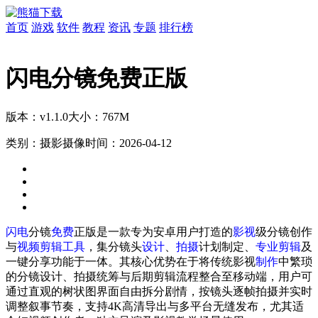
首页
游戏
软件
教程
资讯
专题
排行榜
闪电分镜免费正版
版本：v1.1.0
大小：767M
类别：摄影摄像
时间：2026-04-12
闪电
分镜
免费
正版是一款专为安卓用户打造的
影视
级分镜创作
与
视频剪辑
工具
，集分镜头
设计
、
拍摄
计划制定、
专业
剪辑
及
一键分享功能于一体。其核心优势在于将传统影视
制作
中繁琐
的分镜设计、拍摄统筹与后期剪辑流程整合至移动端，用户可
通过直观的树状图界面自由拆分剧情，按镜头逐帧拍摄并实时
调整叙事节奏，支持4K高清导出与多平台无缝发布，尤其适