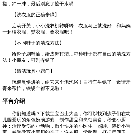
好脏的锅啊！快把垃圾拖进垃圾桶，再滴上洗洁精搓一
搓，冲一冲，最后别忘了擦干水哟！
【洗衣服的正确步骤】
启动开关，小小洗衣机转呀转，衣服马上就洗好！和妈妈
一起晒衣服、熨衣服、叠衣服吧！
【不同鞋子的清洗方法】
给靴子刷鞋油，给皮鞋打蜡…每种鞋子都有自己的清洗方
法！小朋友，可别弄错了！
【清洁玩具小窍门】
玩偶臭烘烘的，给它来个泡泡浴！自行车生锈了，邀请牙
膏来帮忙，铁锈全都不见啦！
平台介绍
你们知道吗？下载宝宝巴士大全，你可以找到孩子们在幼
儿园爱玩的角色扮演游戏：制作甜品和烹饪美食，秒变小厨
神；治疗受伤的小动物，做个快乐的小医生；照顾、装扮小宝