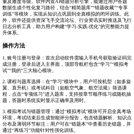
量及难度等级。软件内置AI错题分析引擎，能通过用户答题
数据生成个性化复习路径，结合“精简题库”“错题收藏”“专享
训练”等模块，实现从知识点巩固到全真模拟的闭环训练。此
外，软件还提供资深飞手交流论坛、行业资讯实时推送及飞行
日志分析工具，助力用户构建“学习-实践-优化”的完整能力提
升体系。
操作方法
1. 账号注册与登录：首次启动软件需输入手机号获取验证码完
成注册，登录后进入主界面，顶部导航栏包含“学习”“模拟考
试”“我的”三大核心模块。
2. 课程与题库选择：在“学习”模块中，用户可按机型（如多旋
翼、直升机）或考试科目（如航空气象、航空法规）筛选课
程，点击“专项练习”进入题库，支持按章节顺序练习或随机抽
题，答题时系统实时显示正确率及用时。
3. 模拟考试与错题管理：通过“模拟考试”模块可开启全真考场
环境，考试结束后生成智能评分报告，包含错题解析、知识点
分布及薄弱环节标注；用户可在“错题本”中查看历史错题，并
通过“再练习”功能针对性强化训练。