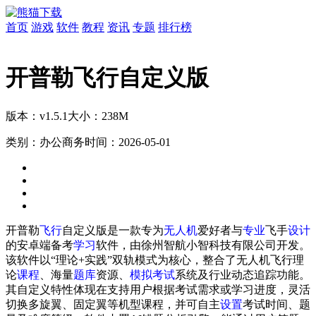
首页
游戏
软件
教程
资讯
专题
排行榜
开普勒飞行自定义版
版本：v1.5.1
大小：238M
类别：办公商务
时间：2026-05-01
开普勒
飞行
自定义版是一款专为
无人机
爱好者与
专业
飞手
设计
的安卓端备考
学习
软件，由徐州智航小智科技有限公司开发。
该软件以“理论+实践”双轨模式为核心，整合了无人机飞行理
论
课程
、海量
题库
资源、
模拟
考试
系统及行业动态追踪功能。
其自定义特性体现在支持用户根据考试需求或学习进度，灵活
切换多旋翼、固定翼等机型课程，并可自主
设置
考试时间、题